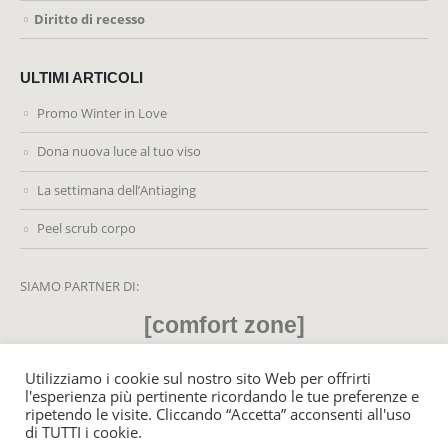
Diritto di recesso
ULTIMI ARTICOLI
Promo Winter in Love
Dona nuova luce al tuo viso
La settimana dell’Antiaging
Peel scrub corpo
SIAMO PARTNER DI:
[comfort zone]
Utilizziamo i cookie sul nostro sito Web per offrirti
l'esperienza più pertinente ricordando le tue preferenze e
ripetendo le visite. Cliccando “Accetta” acconsenti all'uso
© MyLifeCenter.it 2021. All Rights Reserved - P. Iva: 02459220428
di TUTTI i cookie.