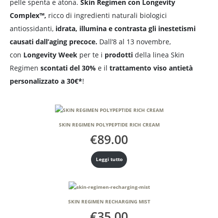
pelle spenta e atona.
Skin Regimen con Longevity
Complex™,
ricco di ingredienti naturali biologici
antiossidanti,
idrata, illumina e contrasta gli inestetismi
causati dall’aging precoce.
Dall’8 al 13 novembre,
con
Longevity Week
per te i
prodotti
della linea Skin
Regimen
scontati del 30%
e il
trattamento viso antietà
personalizzato a 30€*
!
SKIN REGIMEN POLYPEPTIDE RICH CREAM
€
89.00
Leggi tutto
SKIN REGIMEN RECHARGING MIST
€
35.00