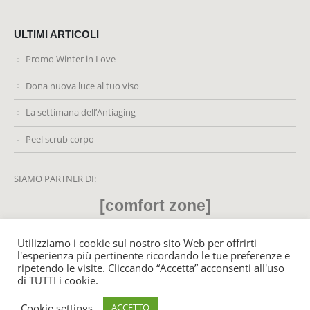
ULTIMI ARTICOLI
Promo Winter in Love
Dona nuova luce al tuo viso
La settimana dell’Antiaging
Peel scrub corpo
SIAMO PARTNER DI:
[comfort zone]
Utilizziamo i cookie sul nostro sito Web per offrirti
l'esperienza più pertinente ricordando le tue preferenze e
ripetendo le visite. Cliccando “Accetta” acconsenti all'uso
© MyLifeCenter.it 2021. All Rights Reserved - P. Iva: 02459220428
di TUTTI i cookie.
Cookie settings
ACCETTO