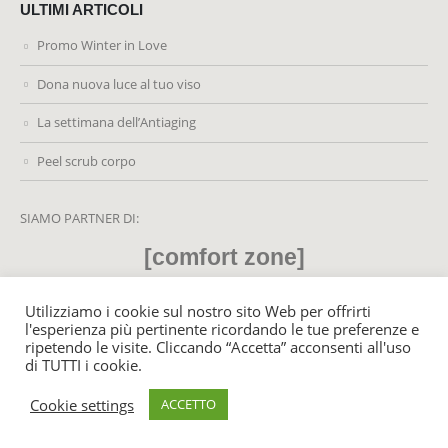
ULTIMI ARTICOLI
Promo Winter in Love
Dona nuova luce al tuo viso
La settimana dell’Antiaging
Peel scrub corpo
SIAMO PARTNER DI:
[comfort zone]
Utilizziamo i cookie sul nostro sito Web per offrirti
l'esperienza più pertinente ricordando le tue preferenze e
ripetendo le visite. Cliccando “Accetta” acconsenti all'uso
© MyLifeCenter.it 2021. All Rights Reserved - P. Iva: 02459220428
di TUTTI i cookie.
Cookie settings
ACCETTO