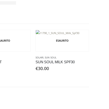
SAURITO
ESAURITO
SOLARI
,
SUN SOUL
SOLARI
,
WAT
T
SUN SOUL MILK SPF30
€
30.00
€
32.00