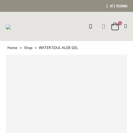
071 7819990
Home
»
Shop
»
WATER SOUL ALOE GEL