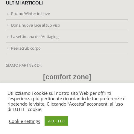
ULTIMI ARTICOLI
Promo Winter in Love
Dona nuova luce al tuo viso
La settimana dell’Antiaging
Peel scrub corpo
SIAMO PARTNER DI:
[comfort zone]
Utilizziamo i cookie sul nostro sito Web per offrirti
l'esperienza più pertinente ricordando le tue preferenze e
ripetendo le visite. Cliccando “Accetta” acconsenti all'uso
© MyLifeCenter.it 2021. All Rights Reserved - P. Iva: 02459220428
di TUTTI i cookie.
Cookie settings
ACCETTO