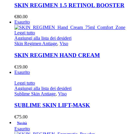
SKIN REGIMEN 1.5 RETINOL BOOSTER
€
80.00
Esaurito
Leggi tutto
Aggiungi alla lista dei desideri
Skin Regimen Antiage
,
Viso
SKIN REGIMEN HAND CREAM
€
19.00
Esaurito
Leggi tutto
Aggiungi alla lista dei desideri
Sublime Skin Antiage
,
Viso
SUBLIME SKIN LIFT-MASK
€
75.00
Novità
Esaurito