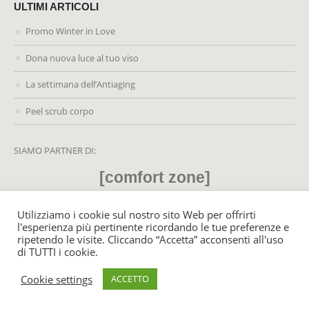
ULTIMI ARTICOLI
Promo Winter in Love
Dona nuova luce al tuo viso
La settimana dell’Antiaging
Peel scrub corpo
SIAMO PARTNER DI:
[comfort zone]
Utilizziamo i cookie sul nostro sito Web per offrirti
l'esperienza più pertinente ricordando le tue preferenze e
ripetendo le visite. Cliccando “Accetta” acconsenti all'uso
© MyLifeCenter.it 2021. All Rights Reserved - P. Iva: 02459220428
di TUTTI i cookie.
Cookie settings
ACCETTO